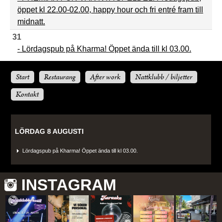
öppet kl 22.00-02.00, happy hour och fri entré fram till
midnatt.
31
- Lördagspub på Kharma! Öppet ända till kl 03.00.
Start
Restaurang
After work
Nattklubb / biljetter
Kontakt
LÖRDAG 8 AUGUSTI
Lördagspub på Kharma! Öppet ända till kl 03.00.
INSTAGRAM