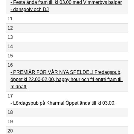
- Festa ända fram till kl 03.00 med Vimmerbys balpar
- dansgolv och DJ
11
12
13
14
15
16
- PREMIÄR FÖR VÅR NYA SPELDEL! Fredagspub,
öppet kl 22.00-02.00, happy hour och fri entré fram till
midnatt.
17
- Lördagspub på Kharma! Öppet ända till kl 03.00.
18
19
20