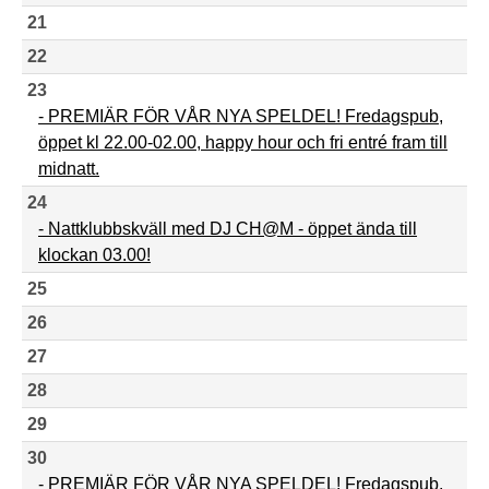
21
22
23
- PREMIÄR FÖR VÅR NYA SPELDEL! Fredagspub,
öppet kl 22.00-02.00, happy hour och fri entré fram till
midnatt.
24
- Nattklubbskväll med DJ CH@M - öppet ända till
klockan 03.00!
25
26
27
28
29
30
- PREMIÄR FÖR VÅR NYA SPELDEL! Fredagspub,