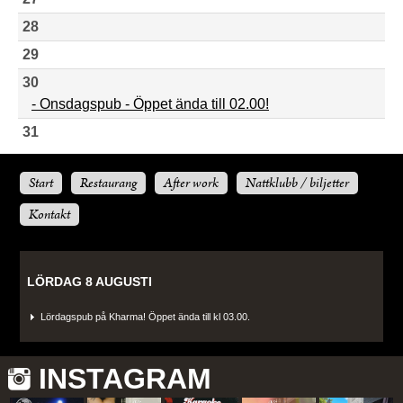
28
29
30
- Onsdagspub - Öppet ända till 02.00!
31
Start
Restaurang
After work
Nattklubb / biljetter
Kontakt
LÖRDAG 8 AUGUSTI
Lördagspub på Kharma! Öppet ända till kl 03.00.
INSTAGRAM