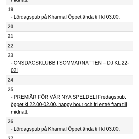
19
- Lördagspub på Kharma! Öppet ända till kl 03.00.
20
21
22
23
- ONSDAGSKLUBB I SOMMARNATTEN – DJ KL 22-
02!
24
25
- PREMIÄR FÖR VÅR NYA SPELDEL! Fredagspub,
öppet kl 22.00-02.00, happy hour och fri entré fram till
midnatt.
26
- Lördagspub på Kharma! Öppet ända till kl 03.00.
27