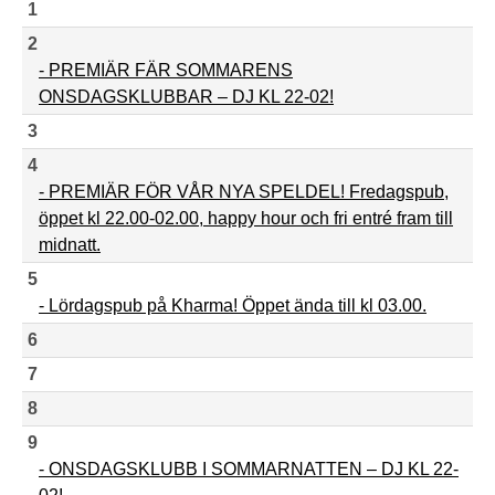
1
2
- PREMIÄR FÄR SOMMARENS
ONSDAGSKLUBBAR – DJ KL 22-02!
3
4
- PREMIÄR FÖR VÅR NYA SPELDEL! Fredagspub,
öppet kl 22.00-02.00, happy hour och fri entré fram till
midnatt.
5
- Lördagspub på Kharma! Öppet ända till kl 03.00.
6
7
8
9
- ONSDAGSKLUBB I SOMMARNATTEN – DJ KL 22-