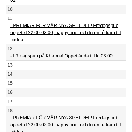
02!
10
11
- PREMIÄR FÖR VÅR NYA SPELDEL! Fredagspub,
öppet kl 22.00-02.00, happy hour och fri entré fram till
midnatt.
12
- Lördagspub på Kharma! Öppet ända till kl 03.00.
13
14
15
16
17
18
- PREMIÄR FÖR VÅR NYA SPELDEL! Fredagspub,
öppet kl 22.00-02.00, happy hour och fri entré fram till
midnatt.