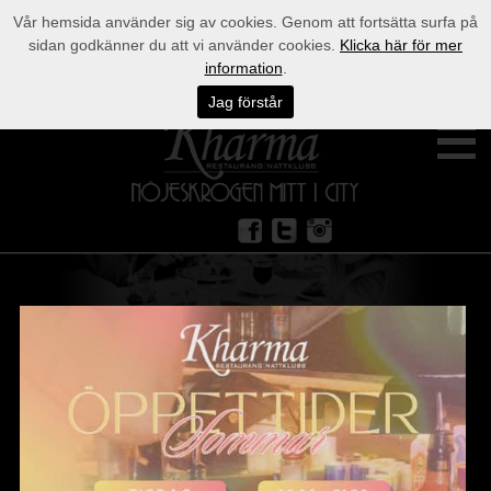
Vår hemsida använder sig av cookies. Genom att fortsätta surfa på
sidan godkänner du att vi använder cookies.
Klicka här för mer
information
.
Jag förstår
Restaurang
After work
Event
Nattklubb / biljetter
Kontakt