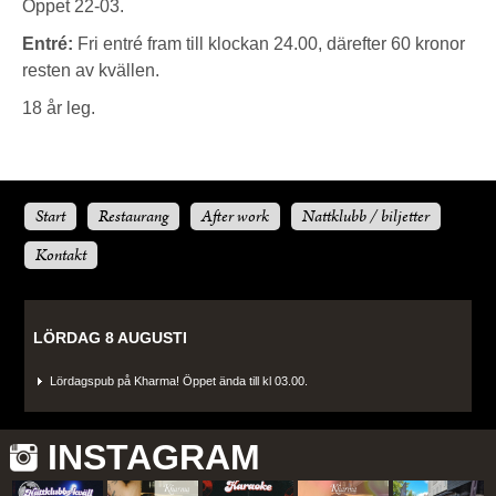
Öppet 22-03.
Entré:
Fri entré fram till klockan 24.00, därefter 60 kronor
resten av kvällen.
18 år leg.
Start
Restaurang
After work
Nattklubb / biljetter
Kontakt
LÖRDAG 8 AUGUSTI
Lördagspub på Kharma! Öppet ända till kl 03.00.
INSTAGRAM