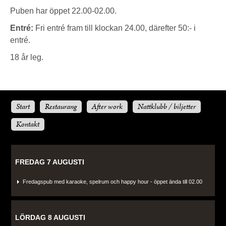
Puben har öppet 22.00-02.00.
Entré:
Fri entré fram till klockan 24.00, därefter 50:- i
entré.
18 år leg.
Start
Restaurang
After work
Nattklubb / biljetter
Kontakt
FREDAG 7 AUGUSTI
Fredagspub med karaoke, spelrum och happy hour - öppet ända till 02.00
LÖRDAG 8 AUGUSTI