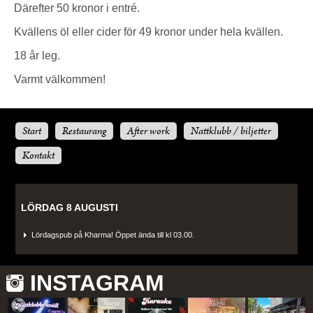
Därefter 50 kronor i entré.
Kvällens öl eller cider för 49 kronor under hela kvällen.
18 år leg.
Varmt välkommen!
Start
Restaurang
After work
Nattklubb / biljetter
Kontakt
LÖRDAG 8 AUGUSTI
Lördagspub på Kharma! Öppet ända till kl 03.00.
INSTAGRAM