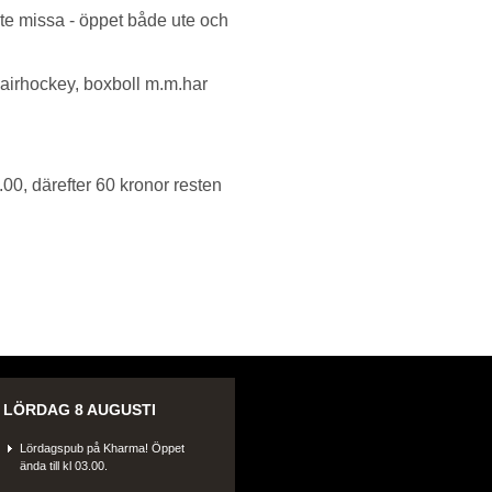
e missa - öppet både ute och
 airhockey, boxboll m.m.har
4.00, därefter 60 kronor resten
LÖRDAG 8 AUGUSTI
Lördagspub på Kharma! Öppet
ända till kl 03.00.