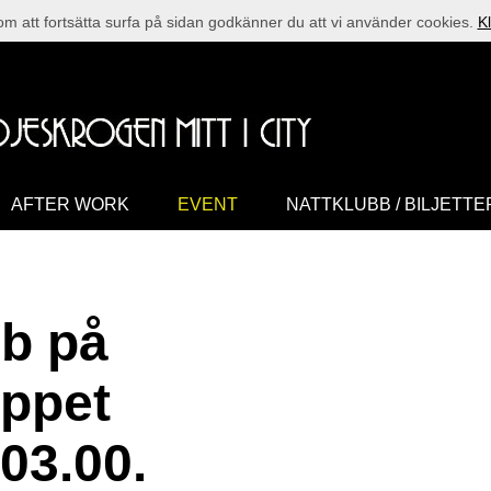
 att fortsätta surfa på sidan godkänner du att vi använder cookies.
Kl
AFTER WORK
EVENT
NATTKLUBB / BILJETTE
b på
ppet
 03.00.