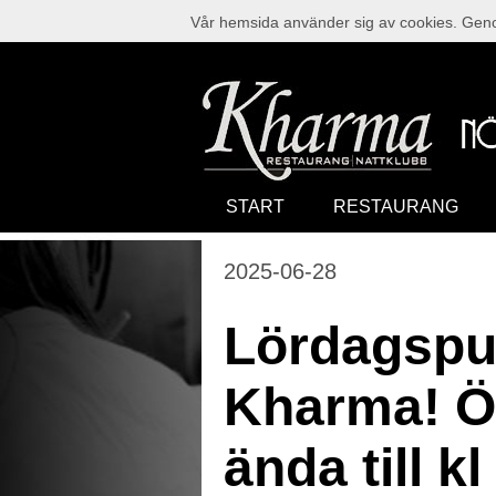
Vår hemsida använder sig av cookies. Genom
START
RESTAURANG
2025-06-28
Lördagspu
Kharma! Ö
ända till kl