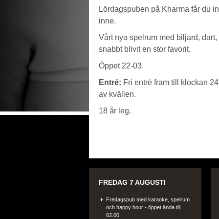
Lördagspuben på Kharma får du int
inne.
Vårt nya spelrum med biljard, dart,
snabbt blivit en stor favorit.
Öppet 22-03.
Entré:
Fri entré fram till klockan 2
av kvällen.
18 år leg.
FREDAG 7 AUGUSTI
Fredagspub med karaoke, spelrum
och happy hour - öppet ända till
02.00