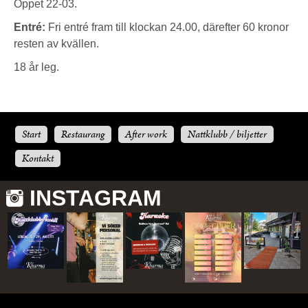
Öppet 22-03.
Entré:
Fri entré fram till klockan 24.00, därefter 60 kronor
resten av kvällen.
18 år leg.
Start
Restaurang
After work
Nattklubb / biljetter
Kontakt
INSTAGRAM