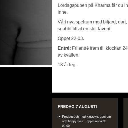
Lördagspuben på Kharma får du int
inne.
Vårt nya spelrum med biljard, dart,
snabbt blivit en stor favorit.
Öppet 22-03.
Entré:
Fri entré fram till klockan 2
av kvällen.
18 år leg.
FREDAG 7 AUGUSTI
Fredagspub med karaoke, spelrum
och happy hour - öppet ända till
02.00