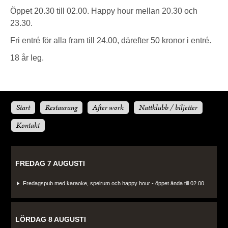
Öppet 20.30 till 02.00. Happy hour mellan 20.30 och
23.30.
Fri entré för alla fram till 24.00, därefter 50 kronor i entré.
18 år leg.
Start
Restaurang
After work
Nattklubb / biljetter
Kontakt
FREDAG 7 AUGUSTI
Fredagspub med karaoke, spelrum och happy hour - öppet ända till 02.00
LÖRDAG 8 AUGUSTI