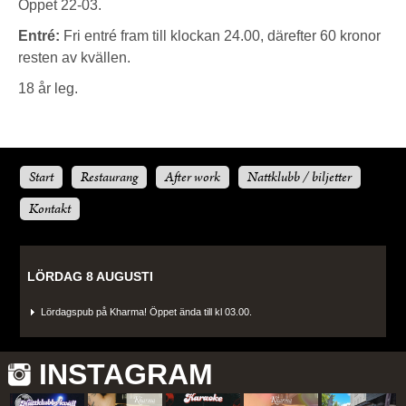
Öppet 22-03.
Entré:
Fri entré fram till klockan 24.00, därefter 60 kronor
resten av kvällen.
18 år leg.
Start
Restaurang
After work
Nattklubb / biljetter
Kontakt
LÖRDAG 8 AUGUSTI
Lördagspub på Kharma! Öppet ända till kl 03.00.
INSTAGRAM