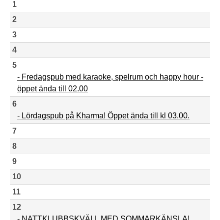
1
2
3
4
5
- Fredagspub med karaoke, spelrum och happy hour -
öppet ända till 02.00
6
- Lördagspub på Kharma! Öppet ända till kl 03.00.
7
8
9
10
11
12
- NATTKLUBBSKVÄLL MED SOMMARKÄNSLA!