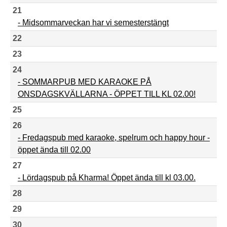
21
- Midsommarveckan har vi semesterstängt
22
23
24
- SOMMARPUB MED KARAOKE PÅ
ONSDAGSKVÄLLARNA - ÖPPET TILL KL 02.00!
25
26
- Fredagspub med karaoke, spelrum och happy hour -
öppet ända till 02.00
27
- Lördagspub på Kharma! Öppet ända till kl 03.00.
28
29
30